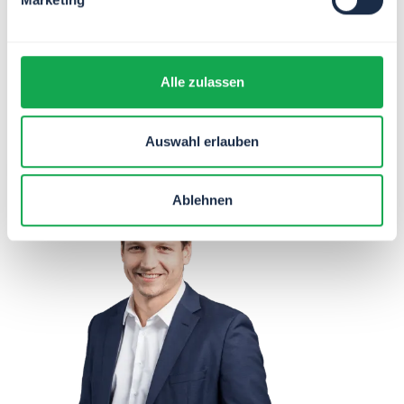
Alle zulassen
Sieh’ selbst, wie einfach die
Automatisierung mit TIM
ist!
Auswahl erlauben
Demo anfragen
Ablehnen