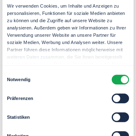
Wir verwenden Cookies, um Inhalte und Anzeigen zu
personalisieren, Funktionen für soziale Medien anbieten
zu können und die Zugriffe auf unsere Website zu
Das TIM Cockpit bietet dir eine zentrale und
übersichtliche Auswertung zu Aufgaben, Zeiten und
analysieren. Außerdem geben wir Informationen zu Ihrer
Kosten, um schnell fundierte Entscheidungen treffen
Verwendung unserer Website an unsere Partner für
kannst. Ab sofort erhältst Du einen umfassenden
soziale Medien, Werbung und Analysen weiter. Unsere
Überblick über deine Daten, kannst aber durch
Partner führen diese Informationen möglicherweise mit
vordefinierte Filter gezielt die Informationen anzeigen
weiteren Daten zusammen, die Sie ihnen bereitgestellt
lassen, die für dich relevant sind.
haben oder die sie im Rahmen Ihrer Nutzung der Dienste
gesammelt haben.
Auch deine operativen Teams profitieren von den
Einwilligungsauswahl
Reporting-Funktionen in TIM: Sie können Vorgangsreports
Notwendig
(Audit-Trails) herunterladen, Listen filtern und
Prozesskosten auswerten. Dadurch kannst du bspw.
schnell erkennen, welcher Lieferant deine internen
Präferenzen
Prozesse verzögert. Mit TIM behältst du den Überblick
und triffst fundierte Entscheidungen.
Statistiken
Marketing