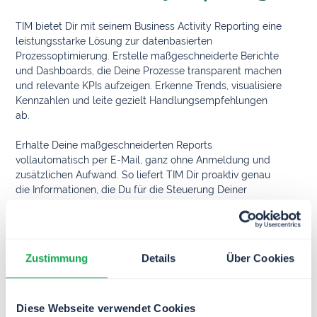
TIM bietet Dir mit seinem Business Activity Reporting eine
leistungsstarke Lösung zur datenbasierten
Prozessoptimierung. Erstelle maßgeschneiderte Berichte
und Dashboards, die Deine Prozesse transparent machen
und relevante KPIs aufzeigen. Erkenne Trends, visualisiere
Kennzahlen und leite gezielt Handlungsempfehlungen
ab.
Erhalte Deine maßgeschneiderten Reports
vollautomatisch per E-Mail, ganz ohne Anmeldung und
zusätzlichen Aufwand. So liefert TIM Dir proaktiv genau
die Informationen, die Du für die Steuerung Deiner
Prozesse benötigst - ganz einfach und direkt in Dein
Postfach.
TIM verschafft Dir somit einen klaren Überblick über
Zustimmung
Details
Über Cookies
Deine dynamischen Prozesse und Daten. Verbessere
dadurch die Performance Deiner Geschäftsabläufe und
die Effizienz Deiner Teams.
Diese Webseite verwendet Cookies