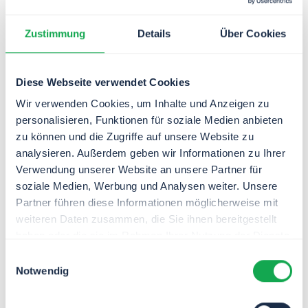
Workflows eigenständig umsetzen willst, wir Dir aber
trotzdem mit Rat und Tat zur Seite stehen sollen. Du
profitierst von unserem Wissenstransfer, Erfahrungen
Zustimmung
Details
Über Cookies
aus zahlreichen Kundenprojekten sowie der
Möglichkeit, Rückfragen an unsere Workflow-Profis zu
stellen. Gestalte selbstständig Deine eigenen
Diese Webseite verwendet Cookies
Workflows - wir helfen Dir mit unserer Expertise.
Wir verwenden Cookies, um Inhalte und Anzeigen zu
personalisieren, Funktionen für soziale Medien anbieten
So kannst Du Dir unsere Zusammenarbeit
zu können und die Zugriffe auf unsere Website zu
vorstellen:
analysieren. Außerdem geben wir Informationen zu Ihrer
Beratung und Review: Wir teilen unser Know-How
Verwendung unserer Website an unsere Partner für
und geben wertvolle Impulse und Empfehlungen
soziale Medien, Werbung und Analysen weiter. Unsere
zu Deinen Ansätzen.
Partner führen diese Informationen möglicherweise mit
Zentraler Ansprechpartner: Auch bei
weiteren Daten zusammen, die Sie ihnen bereitgestellt
eigenständiger Projektführung bleiben wir Dein
haben oder die sie im Rahmen Ihrer Nutzung der Dienste
fester Ansprechpartner, um den
gesammelt haben.
Wissensaustausch und die Qualitätssicherung zu
Einwilligungsauswahl
gewährleisten.
Notwendig
Fachliche Trainings: Unsere Trainingsangebote
sorgen dafür, dass Dein Team bestens auf die