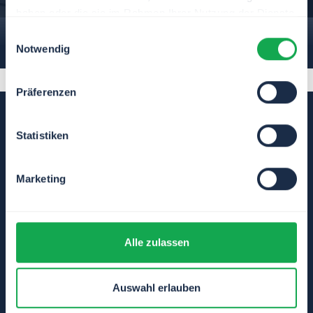
haben oder die sie im Rahmen Ihrer Nutzung der Dienste
Request a demo
gesammelt haben.
Einwilligungsauswahl
Notwendig
Präferenzen
Statistiken
Automate
Services
Marketing
TIM Solutions GmbH
Company
Parkring 29
Career
D-85748 Garching b. München
Partner
Alle zulassen
Get in touch
Auswahl erlauben
Try our
free demo
version now.