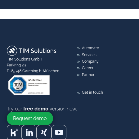
Automate
Services
TIM Solutions GmbH
Company
Parkring 29
Career
D-85748 Garching b. München
Partner
Get in touch
Try our
free demo
version now.
Request demo