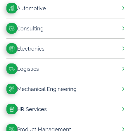
Automotive
Consulting
Electronics
Logistics
Mechanical Engineering
HR Services
Product Management