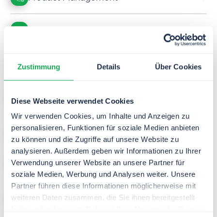
GRC / Compliance
Procurement
Zustimmung
Details
Über Cookies
Finance & Controlling
Diese Webseite verwendet Cookies
Wir verwenden Cookies, um Inhalte und Anzeigen zu
personalisieren, Funktionen für soziale Medien anbieten
Human Resources
zu können und die Zugriffe auf unsere Website zu
analysieren. Außerdem geben wir Informationen zu Ihrer
Verwendung unserer Website an unsere Partner für
IT / Information Technology
soziale Medien, Werbung und Analysen weiter. Unsere
Partner führen diese Informationen möglicherweise mit
Marketing
weiteren Daten zusammen, die Sie ihnen bereitgestellt
haben oder die sie im Rahmen Ihrer Nutzung der Dienste