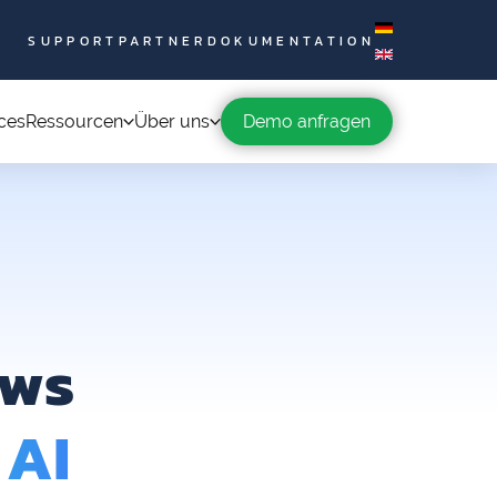
SUPPORT
PARTNER
DOKUMENTATION
ces
Ressourcen
Über uns
Demo anfragen
ows
 AI