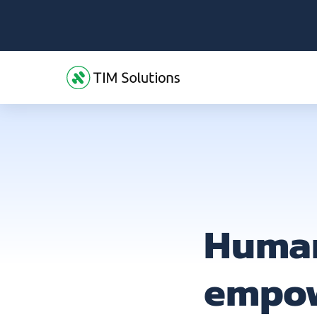
Human
empo