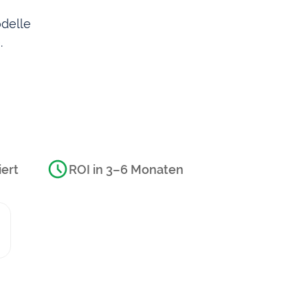
odelle
.
iert
ROI in 3–6 Monaten