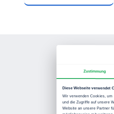
SO EINFACH GEHT'S
Zustimmung
Die Zukunf
Diese Webseite verwendet 
Von de
Wir verwenden Cookies, um I
schnel
und die Zugriffe auf unsere 
Website an unsere Partner fü