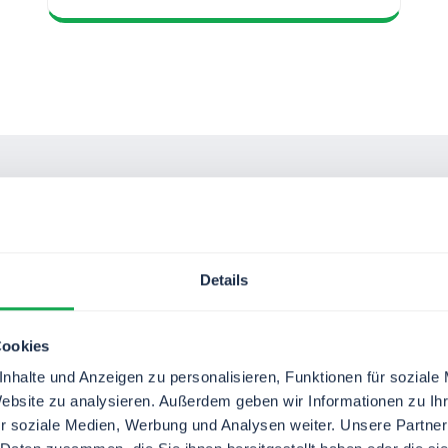
Details
t deiner Prozesse beginnt hie
Cookies
r Idee zum strukturierten, KI-gestützten Workflow –
nhalte und Anzeigen zu personalisieren, Funktionen für soziale
l, sicher und ohne eine einzige Zeile Code.
Website zu analysieren. Außerdem geben wir Informationen zu I
r soziale Medien, Werbung und Analysen weiter. Unsere Partner