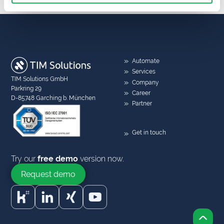
Automate
Services
TIM Solutions GmbH
Company
Parkring 29
Career
D-85748 Garching b. München
Partner
Get in touch
Try our
free demo
version now.
Request demo