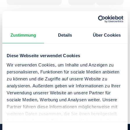
Zustimmung
Details
Über Cookies
I accept the
privacy
policy.
*
Diese Webseite verwendet Cookies
Wir verwenden Cookies, um Inhalte und Anzeigen zu
personalisieren, Funktionen für soziale Medien anbieten
zu können und die Zugriffe auf unsere Website zu
analysieren. Außerdem geben wir Informationen zu Ihrer
Verwendung unserer Website an unsere Partner für
soziale Medien, Werbung und Analysen weiter. Unsere
Partner führen diese Informationen möglicherweise mit
weiteren Daten zusammen, die Sie ihnen bereitgestellt
haben oder die sie im Rahmen Ihrer Nutzung der Dienste
gesammelt haben.
Einwilligungsauswahl