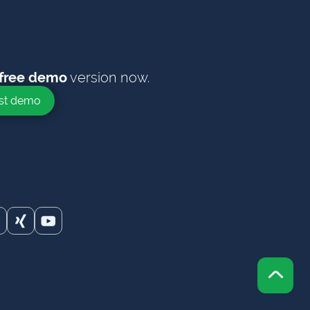
version now.
free demo
st demo