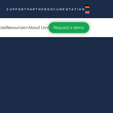
SUPPORT
PARTNER
DOCUMENTATION
ces
Resources
About Us
Request a demo