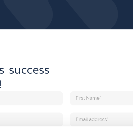
s success
!