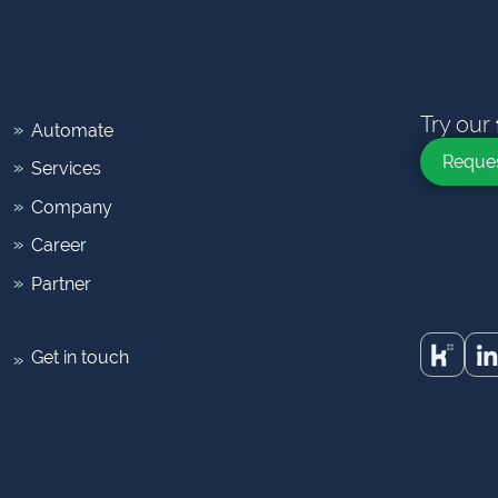
Try our
Automate
Reque
Services
Company
Career
Partner
Get in touch