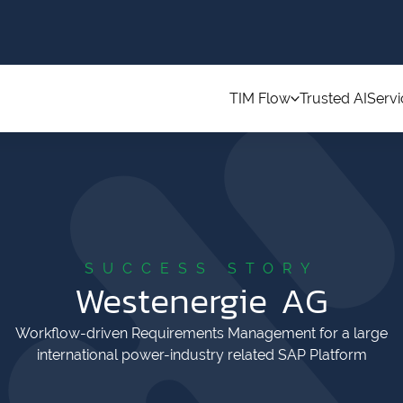
TIM Flow
Trusted AI
Servi
SUCCESS STORY
Westenergie AG
Workflow-driven Requirements Management for a large
international power-industry related SAP Platform