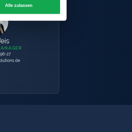
Alle zulassen
eis
MANAGER
596-27
lutions.de