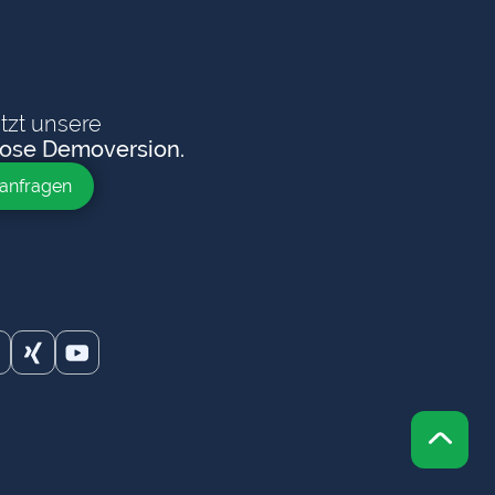
etzt unsere
lose Demoversion.
anfragen