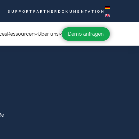
SUPPORT
PARTNER
DOKUMENTATION
ces
Ressourcen
Über uns
Demo anfragen
ße