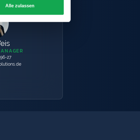
Alle zulassen
eis
MANAGER
596-27
lutions.de